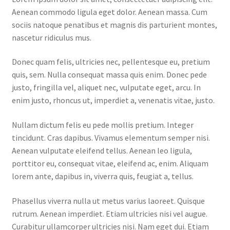
Aenean commodo ligula eget dolor. Aenean massa. Cum
Home 07
sociis natoque penatibus et magnis dis parturient montes,
nascetur ridiculus mus.
Home 08
Donec quam felis, ultricies nec, pellentesque eu, pretium
quis, sem. Nulla consequat massa quis enim. Donec pede
Home 09
justo, fringilla vel, aliquet nec, vulputate eget, arcu. In
enim justo, rhoncus ut, imperdiet a, venenatis vitae, justo.
Lost Password
Nullam dictum felis eu pede mollis pretium. Integer
Member Login
tincidunt. Cras dapibus. Vivamus elementum semper nisi.
Aenean vulputate eleifend tellus. Aenean leo ligula,
Member LogOut
porttitor eu, consequat vitae, eleifend ac, enim. Aliquam
lorem ante, dapibus in, viverra quis, feugiat a, tellus.
Member TOS Page
Phasellus viverra nulla ut metus varius laoreet. Quisque
rutrum. Aenean imperdiet. Etiam ultricies nisi vel augue.
Mstore Checkout
Curabitur ullamcorper ultricies nisi. Nam eget dui. Etiam