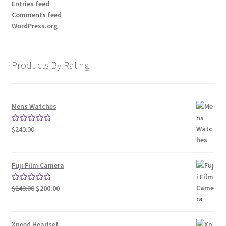
Entries feed
Comments feed
WordPress.org
Products By Rating
Mens Watches
$
240.00
Rated
5.00
out of 5
Fuji Film Camera
Original
Current
$
240.00
$
200.00
Rated
5.00
price
price
out of 5
was:
is:
$240.00.
$200.00.
Xpeed Headset