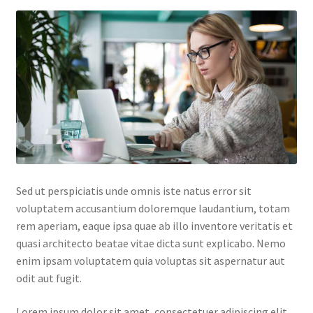
Default Redirect Page
FAQ
Flutter Checkout
Home 01
Home 02
Sed ut perspiciatis unde omnis iste natus error sit
Home 03
voluptatem accusantium doloremque laudantium, totam
rem aperiam, eaque ipsa quae ab illo inventore veritatis et
Home 04
quasi architecto beatae vitae dicta sunt explicabo. Nemo
enim ipsam voluptatem quia voluptas sit aspernatur aut
Home 05
odit aut fugit.
Home 06
Lorem ipsum dolor sit amet, consectetuer adipiscing elit.