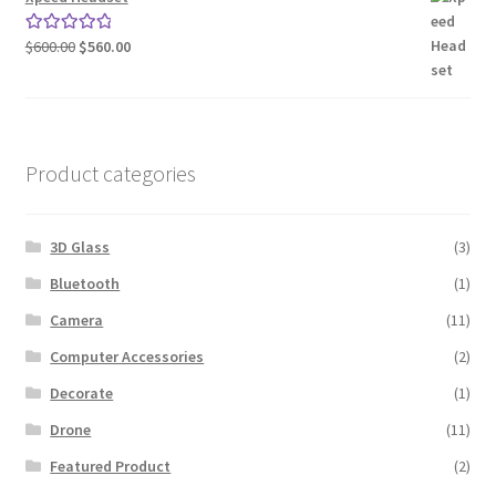
Original
Current
$
600.00
$
560.00
Rated
5.00
price
price
out of 5
was:
is:
$600.00.
$560.00.
Product categories
3D Glass
(3)
Bluetooth
(1)
Camera
(11)
Computer Accessories
(2)
Decorate
(1)
Drone
(11)
Featured Product
(2)