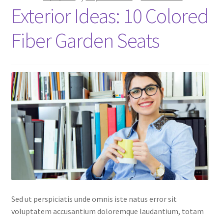
Exterior Ideas: 10 Colored
Store Manager
Fiber Garden Seats
Subscription Plan
Terms and Conditions
Vendor Membership
Vendor Registration
Vendor Registration
Wishlist
Sed ut perspiciatis unde omnis iste natus error sit
voluptatem accusantium doloremque laudantium, totam